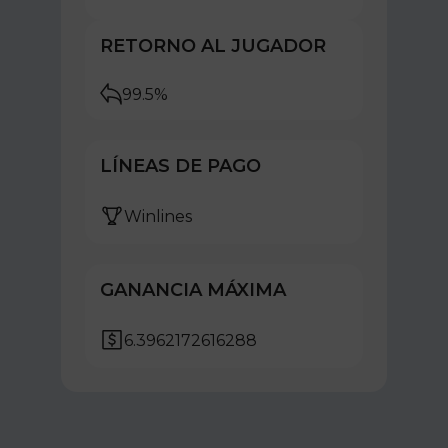
RETORNO AL JUGADOR
99.5%
LÍNEAS DE PAGO
Winlines
GANANCIA MÁXIMA
6.3962172616288