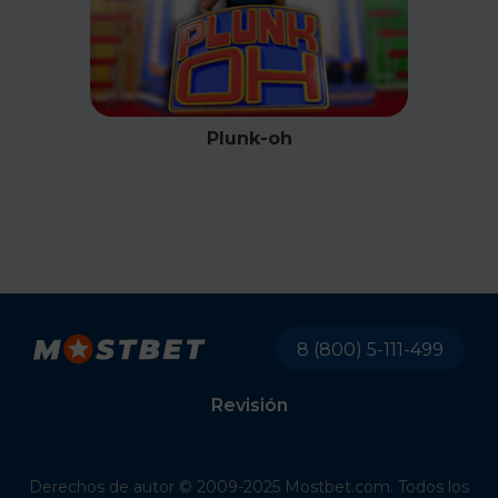
Plunk-oh
8 (800) 5-111-499
Revisión
Derechos de autor © 2009-2025 Mostbet.com. Todos los