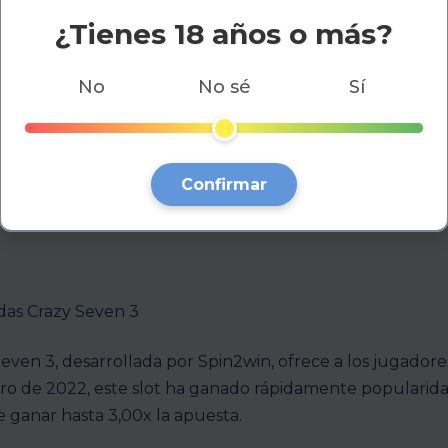
¿Tienes 18 años o más?
9.75
No
No sé
Sí
EVALUACIÓN
Confirmar
as Crazy Seven 3
en 3, desarrollada por Spin2win, ofrece a los jugadore
o de 2022, este slot ha ganado rápidamente popularidad
de ganar hasta 3,00x la apuesta.