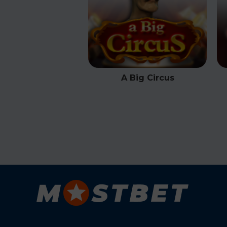
A Big Circus