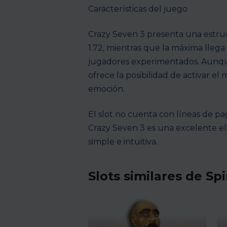
Características del juego
Crazy Seven 3 presenta una estruct
1.72, mientras que la máxima llega
jugadores experimentados. Aunque 
ofrece la posibilidad de activar 
emoción.
El slot no cuenta con líneas de pa
Crazy Seven 3 es una excelente el
simple e intuitiva.
Slots similares de Sp