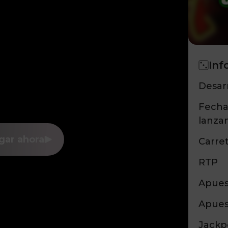
s
r
Inf
Desar
Fecha
lanza
gar ahora
Carre
RTP
Apues
Apues
Jackp