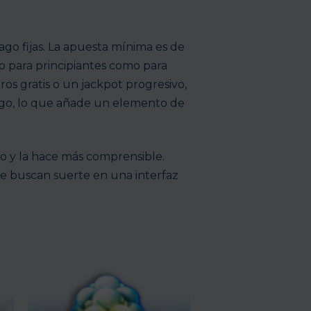
ago fijas. La apuesta mínima es de
to para principiantes como para
s gratis o un jackpot progresivo,
esgo, lo que añade un elemento de
go y la hace más comprensible.
ue buscan suerte en una interfaz