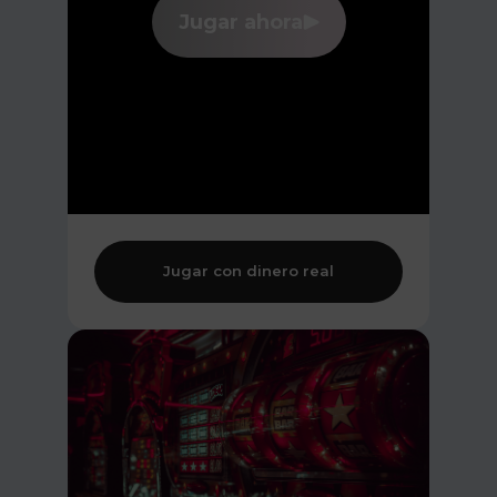
Jugar ahora
Jugar con dinero real