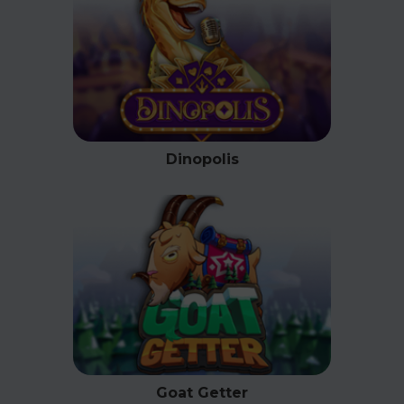
Dinopolis
Goat Getter