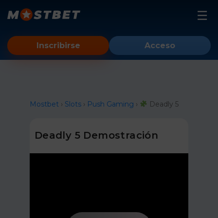
Mostbet
Inscribirse
Acceso
Tragamonedas
Cuenta
Aviator
Instrucción
Mostbet
›
Slots
›
Push Gaming
›
Deadly 5
Espejo
android
Deadly 5 Demostración
iOS
PC
Primo