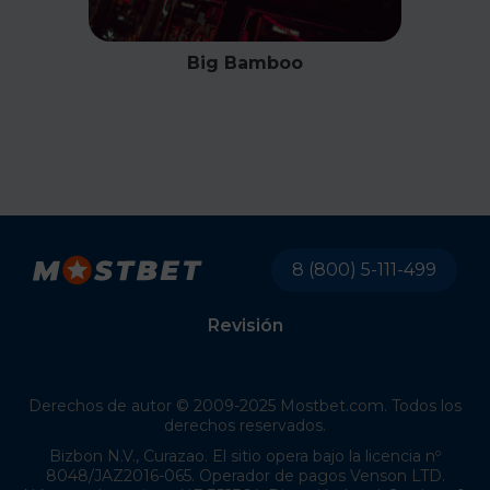
Big Bamboo
8 (800) 5-111-499
Revisión
Derechos de autor © 2009-2025 Mostbet.com. Todos los
derechos reservados.
Bizbon N.V., Curazao. El sitio opera bajo la licencia nº
8048/JAZ2016-065. Operador de pagos Venson LTD.