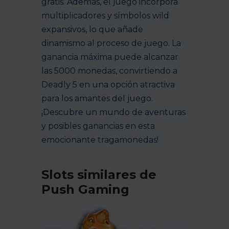
gratis. Además, el juego incorpora
multiplicadores y símbolos wild
expansivos, lo que añade
dinamismo al proceso de juego. La
ganancia máxima puede alcanzar
las 5000 monedas, convirtiendo a
Deadly 5 en una opción atractiva
para los amantes del juego.
¡Descubre un mundo de aventuras
y posibles ganancias en esta
emocionante tragamonedas!
Slots similares de
Push Gaming