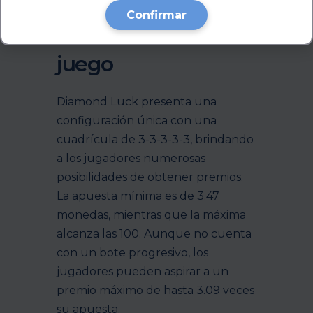
Confirmar
Características del
juego
Diamond Luck presenta una
configuración única con una
cuadrícula de 3-3-3-3-3, brindando
a los jugadores numerosas
posibilidades de obtener premios.
La apuesta mínima es de 3.47
monedas, mientras que la máxima
alcanza las 100. Aunque no cuenta
con un bote progresivo, los
jugadores pueden aspirar a un
premio máximo de hasta 3.09 veces
su apuesta.