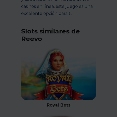
casinos en línea, este juego es una
excelente opción para ti.
Slots similares de
Reevo
Royal Bets