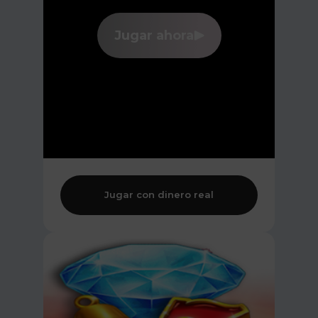
Jugar ahora
Jugar con dinero real