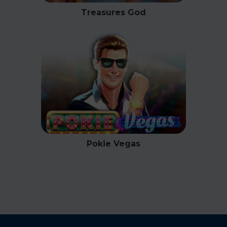
Treasures God
Pokie Vegas