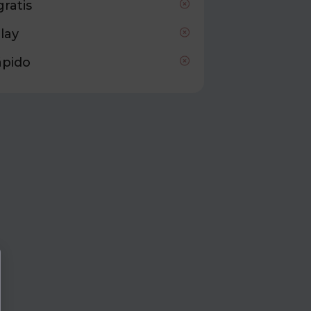
gratis
lay
ápido