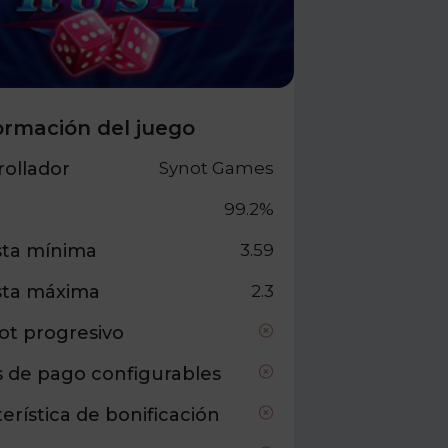
ormación del juego
rollador
Synot Games
99.2%
ta mínima
3.59
ta máxima
2.3
ot progresivo
s de pago configurables
erística de bonificación