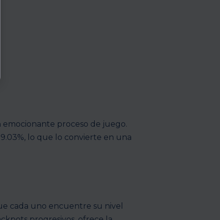
un emocionante proceso de juego.
99.03%, lo que lo convierte en una
que cada uno encuentre su nivel
ackpots progresivos, ofrece la