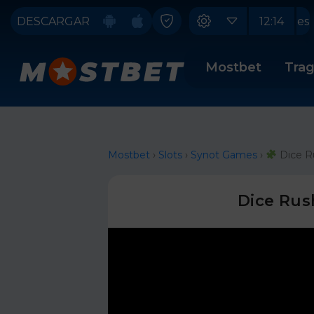
DESCARGAR
12:14
es
Mostbet
Tra
Mostbet
›
Slots
›
Synot Games
›
Dice R
Dice Rus