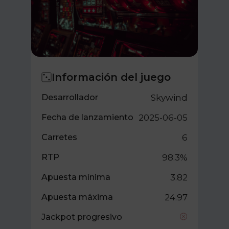
Información del juego
Desarrollador
Skywind
Fecha de lanzamiento
2025-06-05
Carretes
6
RTP
98.3%
Apuesta mínima
3.82
Apuesta máxima
24.97
Jackpot progresivo