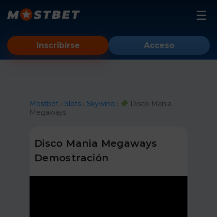
Mostbet
Inscribirse
Acceso
Tragamonedas
Cuenta
Aviator
Instrucción
Mostbet
›
Slots
›
Skywind
›
Disco Mania
Megaways
Espejo
android
Disco Mania Megaways
iOS
Demostración
PC
Primo