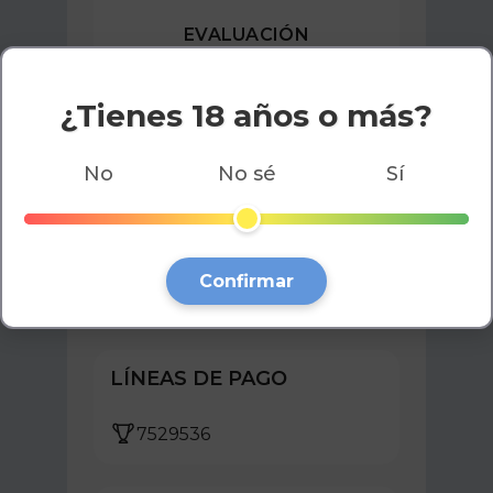
EVALUACIÓN
¿Tienes 18 años o más?
RETORNO AL JUGADOR
98.3%
No
No sé
Sí
TEMA DEL JUEGO
Confirmar
Musicians & Bands
LÍNEAS DE PAGO
7529536