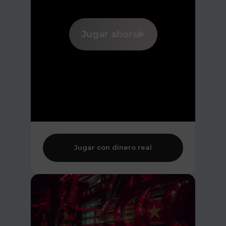
Jugar ahora
Jugar con dinero real