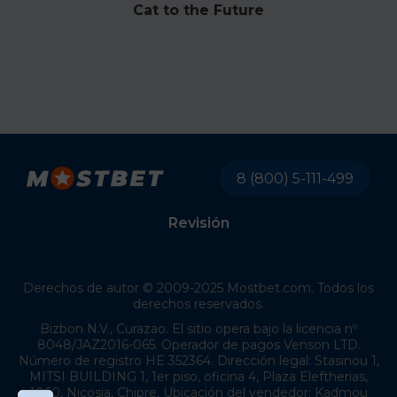
Cat to the Future
8 (800) 5-111-499
Revisión
Derechos de autor © 2009-2025 Mostbet.com. Todos los
derechos reservados.
Bizbon N.V., Curazao. El sitio opera bajo la licencia nº
8048/JAZ2016-065. Operador de pagos Venson LTD.
Número de registro HE 352364. Dirección legal: Stasinou 1,
MITSI BUILDING 1, 1er piso, oficina 4, Plaza Eleftherias,
1060, Nicosia, Chipre. Ubicación del vendedor: Kadmou