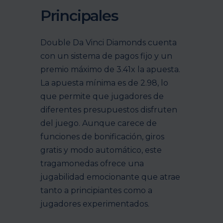
Principales
Double Da Vinci Diamonds cuenta
con un sistema de pagos fijo y un
premio máximo de 3.41x la apuesta.
La apuesta mínima es de 2.98, lo
que permite que jugadores de
diferentes presupuestos disfruten
del juego. Aunque carece de
funciones de bonificación, giros
gratis y modo automático, este
tragamonedas ofrece una
jugabilidad emocionante que atrae
tanto a principiantes como a
jugadores experimentados.