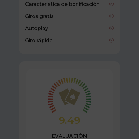
Característica de bonificación
Giros gratis
Autoplay
Giro rápido
9.49
EVALUACIÓN