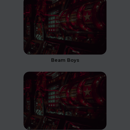
Beam Boys