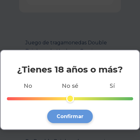
Juego de tragamonedas Double
Rainbow de Hacksaw Gaming
El tragamonedas Double Rainbow
¿Tienes 18 años o más?
es una emocionante máquina
desarrollada por Hacksaw Gaming,
No
No sé
Sí
lanzada en marzo de 2022. Con un
RTP del 98.57%, este juego ofrece
una alta probabilidad de ganar, lo
Confirmar
que lo convierte en una opción
atractiva para los jugadores.