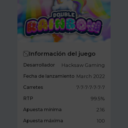
Información del juego
Desarrollador
Hacksaw Gaming
Fecha de lanzamiento
March 2022
Carretes
7-7-7-7-7-7-7
RTP
99.5%
Apuesta mínima
2.16
Apuesta máxima
100