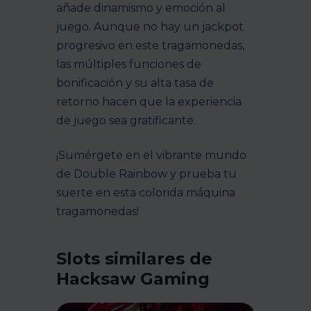
añade dinamismo y emoción al
juego. Aunque no hay un jackpot
progresivo en este tragamonedas,
las múltiples funciones de
bonificación y su alta tasa de
retorno hacen que la experiencia
de juego sea gratificante.
¡Sumérgete en el vibrante mundo
de Double Rainbow y prueba tu
suerte en esta colorida máquina
tragamonedas!
Slots similares de
Hacksaw Gaming