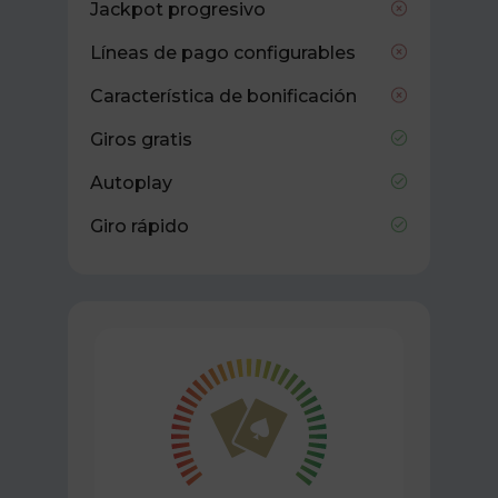
Jackpot progresivo
Líneas de pago configurables
Característica de bonificación
Giros gratis
Autoplay
Giro rápido