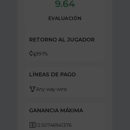
9.64
EVALUACIÓN
RETORNO AL JUGADOR
99.1%
LÍNEAS DE PAGO
Any way wins
GANANCIA MÁXIMA
12.50746941376