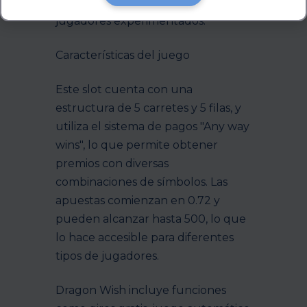
de los principiantes como de los
jugadores experimentados.
Características del juego
Este slot cuenta con una
estructura de 5 carretes y 5 filas, y
utiliza el sistema de pagos "Any way
wins", lo que permite obtener
premios con diversas
combinaciones de símbolos. Las
apuestas comienzan en 0.72 y
pueden alcanzar hasta 500, lo que
lo hace accesible para diferentes
tipos de jugadores.
Dragon Wish incluye funciones