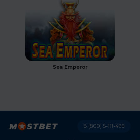
Sea Emperor
8 (800) 5-111-499