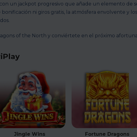
on un jackpot progresivo que añade un elemento de so
nificación ni giros gratis, la atmósfera envolvente y los 
dos.
ragons of the North y conviértete en el próximo afortu
riPlay
Jingle Wins
Fortune Dragons