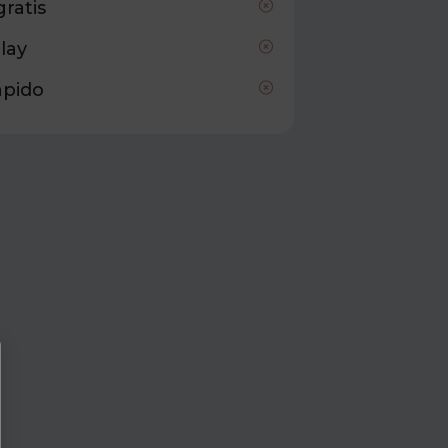
gratis
lay
ápido