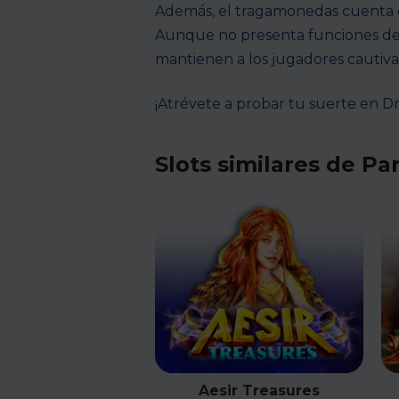
Además, el tragamonedas cuenta c
Aunque no presenta funciones de bo
mantienen a los jugadores cautiva
¡Atrévete a probar tu suerte en D
Slots similares de Pa
Aesir Treasures