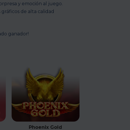
rpresa y emoción al juego.
gráficos de alta calidad
nado ganador!
Phoenix Gold