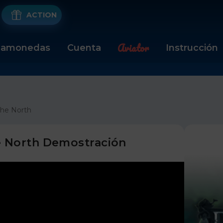
ACTION
Mostbet
Aviator
gamonedas
Cuenta
Instrucción
u
Tragamonedas
k
Cuenta
Aviator
k
t
Instrucción
the North
l
Espejo
android
n
e North Demostración
iOS
r
PC
o
Primo
u
r