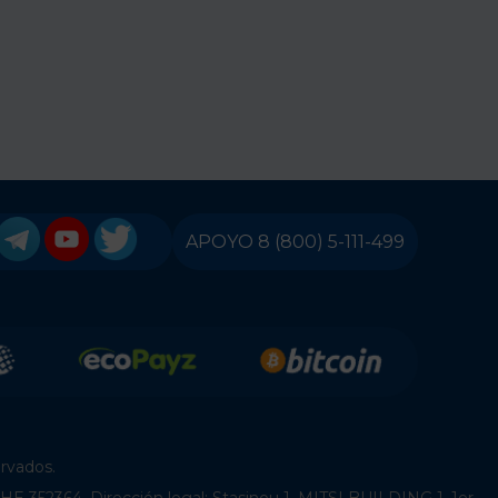
APOYO
8 (800) 5-111-499
rvados.