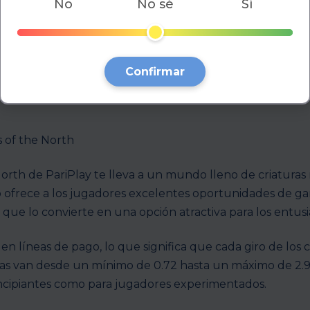
No
No sé
Sí
Confirmar
 of the North
rth de PariPlay te lleva a un mundo lleno de criaturas
o ofrece a los jugadores excelentes oportunidades de g
 que lo convierte en una opción atractiva para los entusi
 en líneas de pago, lo que significa que cada giro de los
as van desde un mínimo de 0.72 hasta un máximo de 2.9
incipiantes como para jugadores experimentados.