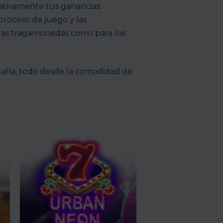
ativamente tus ganancias.
proceso de juego y las
a las tragamonedas como para los
talla, todo desde la comodidad de