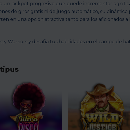
a un jackpot progresivo que puede incrementar signific
nes de giros gratis ni de juego automático, su dinámico 
ten en una opción atractiva tanto para los aficionados 
y Warriors y desafía tus habilidades en el campo de ba
atipus