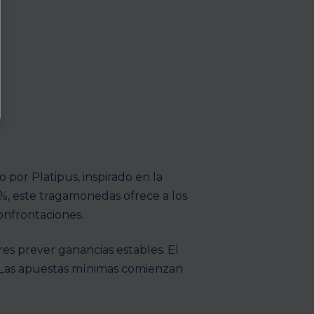
por Platipus, inspirado en la
9%, este tragamonedas ofrece a los
onfrontaciones.
res prever ganancias estables. El
a. Las apuestas mínimas comienzan