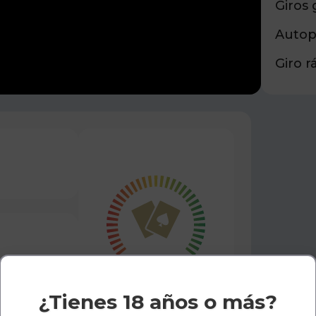
Giros 
Autop
Giro r
9.11
¿Tienes 18 años o más?
EVALUACIÓN