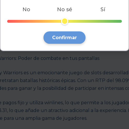
No
No sé
Sí
Confirmar
rriors: Poder de combate en tus pantallas
arriors es un emocionante juego de slots desarrollado 
etratan batallas históricas épicas. Con un RTP del 98.0
 para ganar y la posibilidad de participar en intensas c
pagos fijo y utiliza winlines, lo que permite a los jugado
.31, lo que añade un atractivo adicional a la experienci
ble para una amplia gama de jugadores.