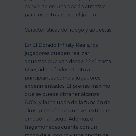
convierte en una opción atractiva
para los entusiastas del juego.
Características del juego y apuestas
En El Dorado Infinity Reels, los
jugadores pueden realizar
apuestas que van desde 22.41 hasta
12.46, adecuándose tanto a
principiantes como a jugadores
experimentados. El premio máximo
que se puede obtener alcanza
8.01x, y la inclusión de la función de
giros gratis añade un nivel extra de
emoción al juego. Además, el
tragamonedas cuenta con un
modo de autogiro y una opción de