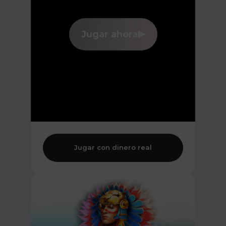
Jugar ahora
Jugar con dinero real