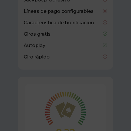
Líneas de pago configurables
Característica de bonificación
Giros gratis
Autoplay
Giro rápido