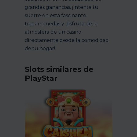
grandes ganancias. ¡Intenta tu
suerte en esta fascinante
tragamonedas y disfruta de la
atmósfera de un casino
directamente desde la comodidad
de tu hogar!
Slots similares de
PlayStar