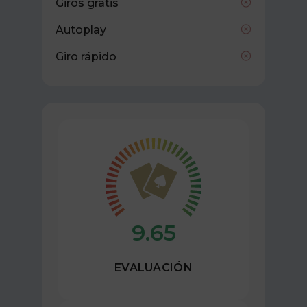
Giros gratis
Autoplay
Giro rápido
9.65
EVALUACIÓN