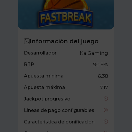
Información del juego
Desarrollador
Ka Gaming
RTP
90.9%
Apuesta mínima
6.38
Apuesta máxima
7.17
Jackpot progresivo
Líneas de pago configurables
Característica de bonificación