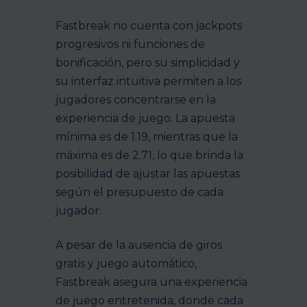
Fastbreak no cuenta con jackpots
progresivos ni funciones de
bonificación, pero su simplicidad y
su interfaz intuitiva permiten a los
jugadores concentrarse en la
experiencia de juego. La apuesta
mínima es de 1.19, mientras que la
máxima es de 2.71, lo que brinda la
posibilidad de ajustar las apuestas
según el presupuesto de cada
jugador.
A pesar de la ausencia de giros
gratis y juego automático,
Fastbreak asegura una experiencia
de juego entretenida, donde cada