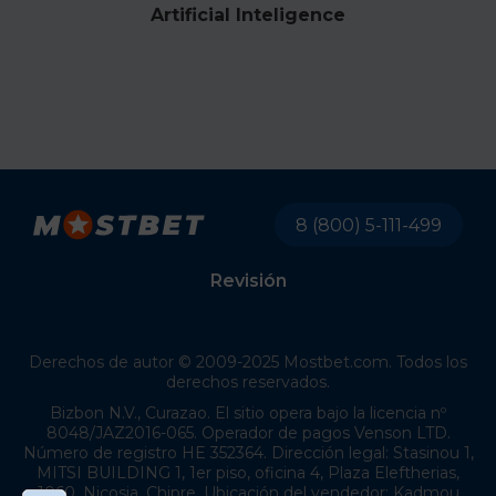
Artificial Inteligence
8 (800) 5-111-499
Revisión
Derechos de autor © 2009-2025 Mostbet.com. Todos los
derechos reservados.
Bizbon N.V., Curazao. El sitio opera bajo la licencia nº
8048/JAZ2016-065. Operador de pagos Venson LTD.
Número de registro HE 352364. Dirección legal: Stasinou 1,
MITSI BUILDING 1, 1er piso, oficina 4, Plaza Eleftherias,
1060, Nicosia, Chipre. Ubicación del vendedor: Kadmou