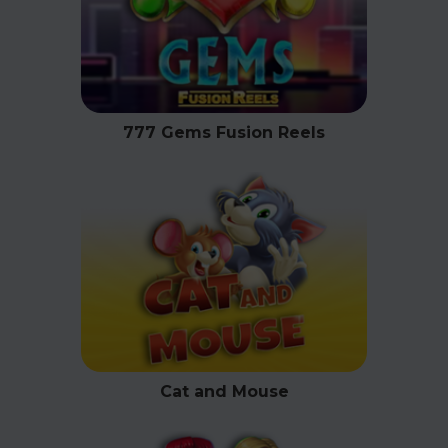
777 Gems Fusion Reels
Cat and Mouse