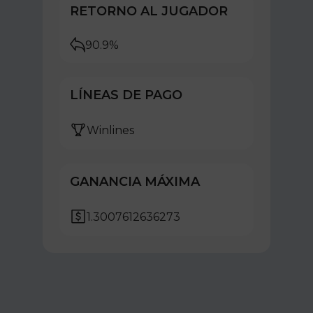
RETORNO AL JUGADOR
90.9%
LÍNEAS DE PAGO
Winlines
GANANCIA MÁXIMA
1.3007612636273