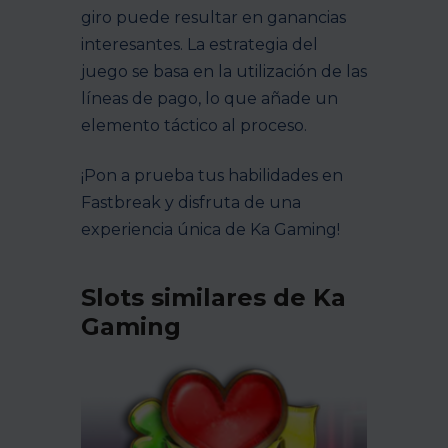
giro puede resultar en ganancias
interesantes. La estrategia del
juego se basa en la utilización de las
líneas de pago, lo que añade un
elemento táctico al proceso.
¡Pon a prueba tus habilidades en
Fastbreak y disfruta de una
experiencia única de Ka Gaming!
Slots similares de Ka
Gaming