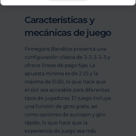
oportunidades para los jugadores.
Características y
mecánicas de juego
Finnegans Banditos presenta una
configuración clásica de 3-3-3-3-3 y
ofrece líneas de pago fijas. La
apuesta mínima es de 2.25 y la
máxima de 51.60, lo que hace que
el slot sea accesible para diferentes
tipos de jugadores. El juego incluye
una función de giros gratis, así
como opciones de autospin y giro
rápido, lo que hace que la
experiencia de juego sea más