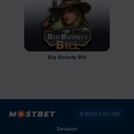
Big Bounty Bill
8 (800) 5-111-499
Revisión