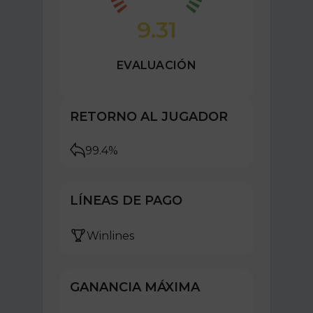
9.31
EVALUACIÓN
RETORNO AL JUGADOR
99.4%
LÍNEAS DE PAGO
Winlines
GANANCIA MÁXIMA