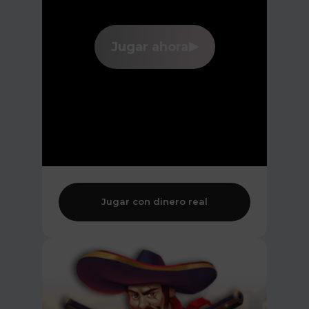
Jugar ahora
Jugar con dinero real