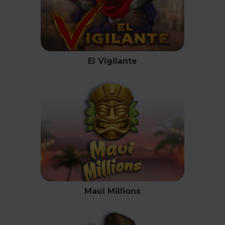
El Vigilante
Maui Millions