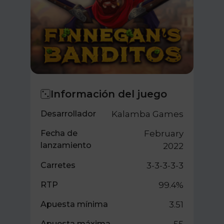
Información del juego
Desarrollador
Kalamba Games
Fecha de
February
lanzamiento
2022
Carretes
3-3-3-3-3
RTP
99.4%
Apuesta mínima
3.51
Apuesta máxima