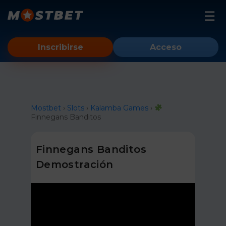
Mostbet
Inscribirse
Acceso
Tragamonedas
Cuenta
Aviator
Instrucción
Mostbet
›
Slots
›
Kalamba Games
›
Finnegans Banditos
Espejo
android
Finnegans Banditos
iOS
Demostración
PC
Primo