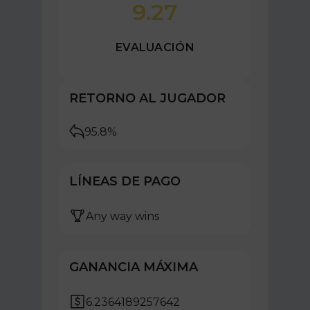
9.27
EVALUACIÓN
RETORNO AL JUGADOR
95.8%
LÍNEAS DE PAGO
Any way wins
GANANCIA MÁXIMA
6.2364189257642