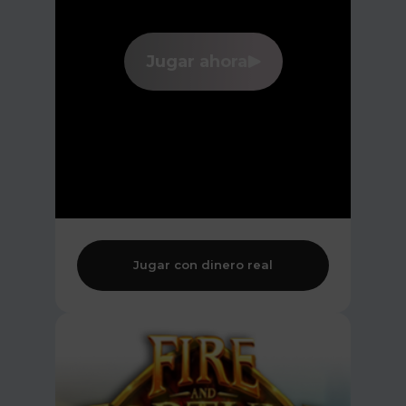
Jugar ahora
Jugar con dinero real