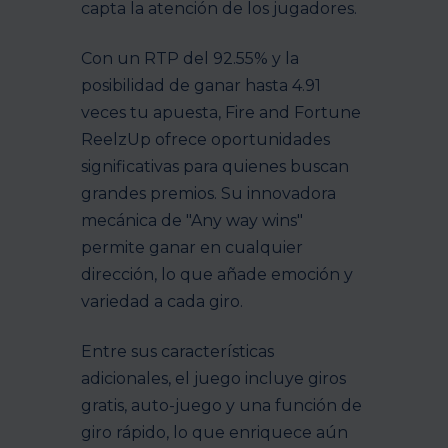
capta la atención de los jugadores.
Con un RTP del 92.55% y la
posibilidad de ganar hasta 4.91
veces tu apuesta, Fire and Fortune
ReelzUp ofrece oportunidades
significativas para quienes buscan
grandes premios. Su innovadora
mecánica de "Any way wins"
permite ganar en cualquier
dirección, lo que añade emoción y
variedad a cada giro.
Entre sus características
adicionales, el juego incluye giros
gratis, auto-juego y una función de
giro rápido, lo que enriquece aún