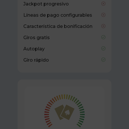
Jackpot progresivo
Líneas de pago configurables
Característica de bonificación
Giros gratis
Autoplay
Giro rápido