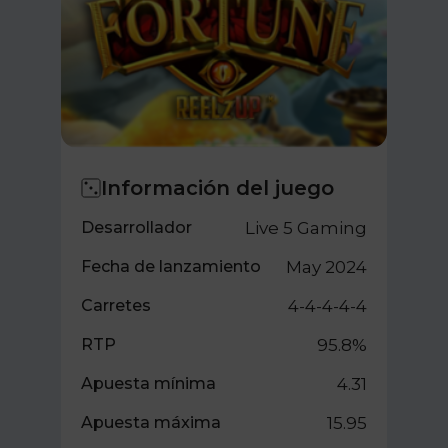
Información del juego
Desarrollador
Live 5 Gaming
Fecha de lanzamiento
May 2024
Carretes
4-4-4-4-4
RTP
95.8%
Apuesta mínima
4.31
Apuesta máxima
15.95