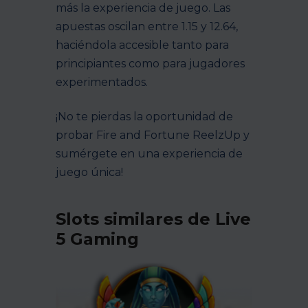
más la experiencia de juego. Las
apuestas oscilan entre 1.15 y 12.64,
haciéndola accesible tanto para
principiantes como para jugadores
experimentados.
¡No te pierdas la oportunidad de
probar Fire and Fortune ReelzUp y
sumérgete en una experiencia de
juego única!
Slots similares de Live
5 Gaming