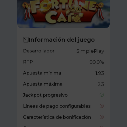
Información del juego
Desarrollador
SimplePlay
RTP
99.9%
Apuesta mínima
1.93
Apuesta máxima
2.3
Jackpot progresivo
Líneas de pago configurables
Característica de bonificación