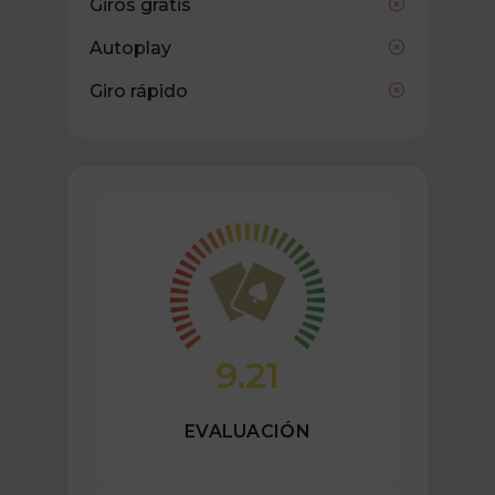
Giros gratis
Autoplay
Giro rápido
9.21
EVALUACIÓN