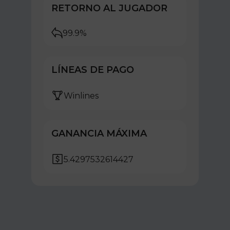
RETORNO AL JUGADOR
99.9%
LÍNEAS DE PAGO
Winlines
GANANCIA MÁXIMA
5.4297532614427