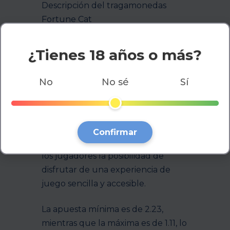
Descripción del tragamonedas
Fortune Cat
Juega al emocionante
¿Tienes 18 años o más?
tragamonedas Fortune Cat de
Triple Profits Games (TPG). Este
No
No sé
Sí
slot ofrece un interesante proceso
de juego con un RTP del 66% y un
premio máximo que alcanza el
82%. Fortune Cat utiliza un sistema
Confirmar
de pagos "Winlines", lo que brinda a
los jugadores la posibilidad de
disfrutar de una experiencia de
juego sencilla y accesible.
La apuesta mínima es de 2.23,
mientras que la máxima es de 1.11, lo