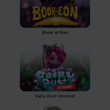
Book of Eon
Fairy Dust Xtreme!