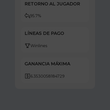
RETORNO AL JUGADOR
95.7%
LÍNEAS DE PAGO
Winlines
GANANCIA MÁXIMA
6.3530058184729