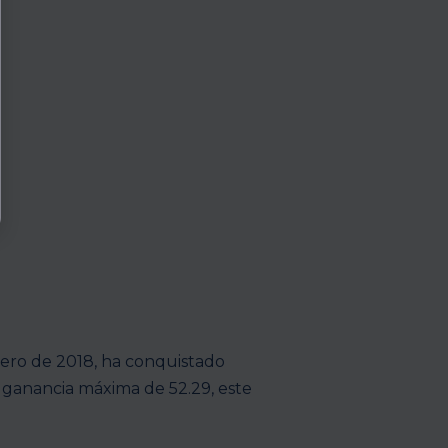
ero de 2018, ha conquistado
a ganancia máxima de 52.29, este