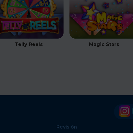
Telly Reels
Magic Stars
Revisión