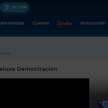
ACTION
Mostbet
Aviator
gamonedas
Cuenta
Instrucción
u
Tragamonedas
k
Cuenta
Aviator
k
t
Instrucción
Deluxe
l
Espejo
android
n
Deluxe Demostración
iOS
r
PC
o
Primo
u
r