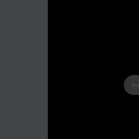
c
t
Ju