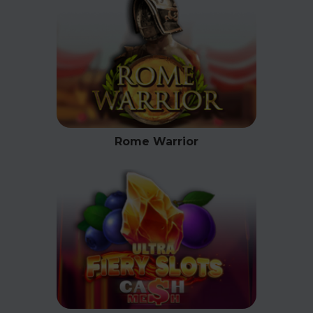
Rome Warrior