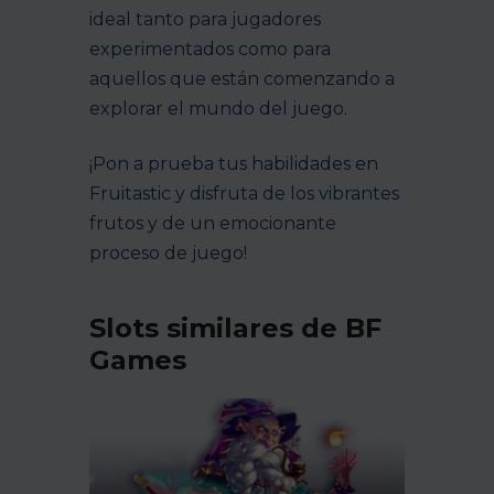
ideal tanto para jugadores
experimentados como para
aquellos que están comenzando a
explorar el mundo del juego.
¡Pon a prueba tus habilidades en
Fruitastic y disfruta de los vibrantes
frutos y de un emocionante
proceso de juego!
Slots similares de BF
Games