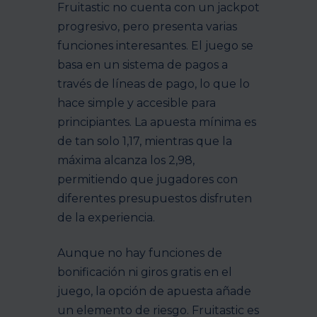
Fruitastic no cuenta con un jackpot
progresivo, pero presenta varias
funciones interesantes. El juego se
basa en un sistema de pagos a
través de líneas de pago, lo que lo
hace simple y accesible para
principiantes. La apuesta mínima es
de tan solo 1,17, mientras que la
máxima alcanza los 2,98,
permitiendo que jugadores con
diferentes presupuestos disfruten
de la experiencia.
Aunque no hay funciones de
bonificación ni giros gratis en el
juego, la opción de apuesta añade
un elemento de riesgo. Fruitastic es