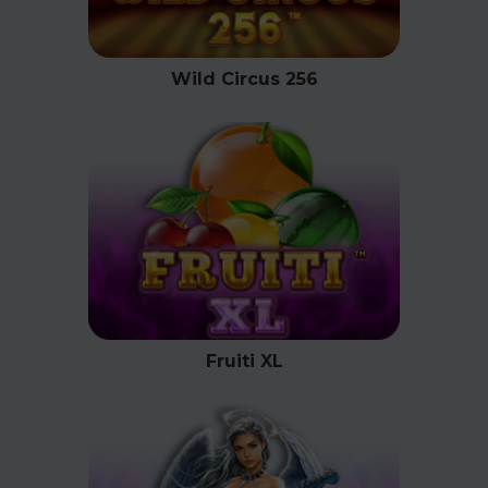
Wild Circus 256
Fruiti XL