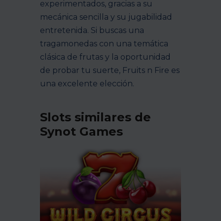
experimentados, gracias a su
mecánica sencilla y su jugabilidad
entretenida. Si buscas una
tragamonedas con una temática
clásica de frutas y la oportunidad
de probar tu suerte, Fruits n Fire es
una excelente elección.
Slots similares de
Synot Games