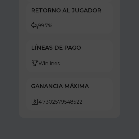
RETORNO AL JUGADOR
99.7%
LÍNEAS DE PAGO
Winlines
GANANCIA MÁXIMA
4.7302579548522