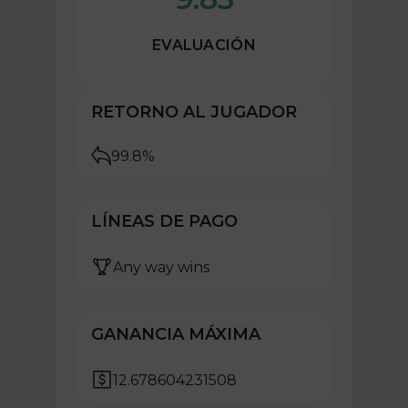
EVALUACIÓN
RETORNO AL JUGADOR
99.8%
LÍNEAS DE PAGO
Any way wins
GANANCIA MÁXIMA
12.678604231508