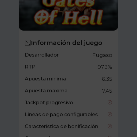
Información del juego
Desarrollador
Fugaso
RTP
97.3%
Apuesta mínima
6.35
Apuesta máxima
7.45
Jackpot progresivo
Líneas de pago configurables
Característica de bonificación