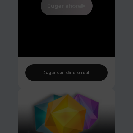
Jugar ahora
Jugar con dinero real