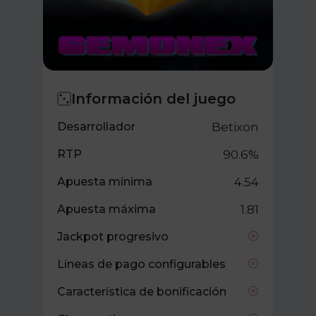
Información del juego
Desarrollador
Betixon
RTP
90.6%
Apuesta mínima
4.54
Apuesta máxima
1.81
Jackpot progresivo
Líneas de pago configurables
Característica de bonificación