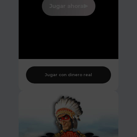
Jugar ahora
Jugar con dinero real