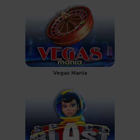
Vegas Mania