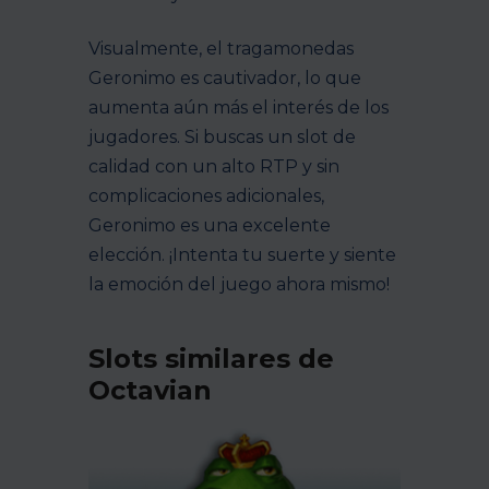
Visualmente, el tragamonedas
Geronimo es cautivador, lo que
aumenta aún más el interés de los
jugadores. Si buscas un slot de
calidad con un alto RTP y sin
complicaciones adicionales,
Geronimo es una excelente
elección. ¡Intenta tu suerte y siente
la emoción del juego ahora mismo!
Slots similares de
Octavian