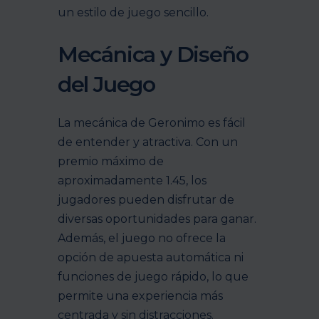
un estilo de juego sencillo.
Mecánica y Diseño
del Juego
La mecánica de Geronimo es fácil
de entender y atractiva. Con un
premio máximo de
aproximadamente 1.45, los
jugadores pueden disfrutar de
diversas oportunidades para ganar.
Además, el juego no ofrece la
opción de apuesta automática ni
funciones de juego rápido, lo que
permite una experiencia más
centrada y sin distracciones.