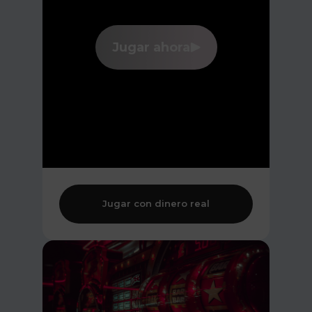
Jugar ahora
Jugar con dinero real