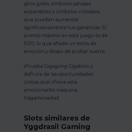
giros gratis, símbolos salvajes
expansibles y símbolos colosales,
que pueden aumentar
significativamente tus ganancias. El
premio máximo en este juego es de
5120, lo que añade un extra de
emoción y deseo de probar suerte.
¡Prueba Gigagong Gigablox y
disfruta de las oportunidades
únicas que ofrece esta
emocionante máquina
tragamonedas!
Slots similares de
Yggdrasil Gaming