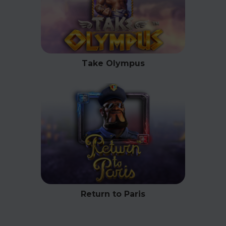
Take Olympus
Return to Paris