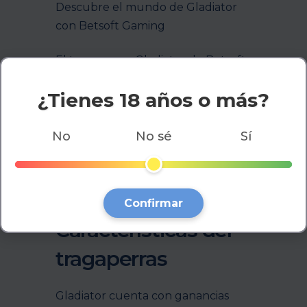
Descubre el mundo de Gladiator
con Betsoft Gaming
El tragaperras Gladiator de Betsoft
Gaming te invita a un emocionante
¿Tienes 18 años o más?
viaje a la época de la antigua Roma.
Con un RTP del 138.87% y una
ganancia máxima de 3.26, este slot
No
No sé
Sí
ofrece a los jugadores una
experiencia única llena de emoción
y oportunidades de ganar.
Confirmar
Características del
tragaperras
Gladiator cuenta con ganancias