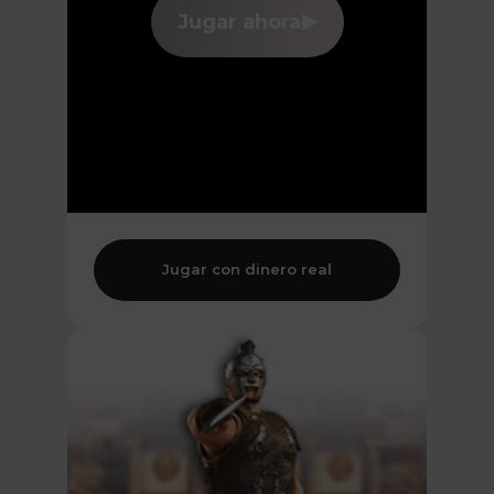
Jugar ahora
Jugar con dinero real