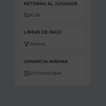
RETORNO AL JUGADOR
90.3%
LÍNEAS DE PAGO
Winlines
GANANCIA MÁXIMA
6.4772001521849