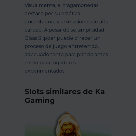
Visualmente, el tragamonedas
destaca por su estética
encantadora y animaciones de alta
calidad. A pesar de su simplicidad,
Glass Slipper puede ofrecer un
proceso de juego entretenido,
adecuado tanto para principiantes
como para jugadores
experimentados.
Slots similares de Ka
Gaming