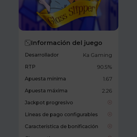
Información del juego
Desarrollador
Ka Gaming
RTP
90.5%
Apuesta mínima
1.67
Apuesta máxima
2.26
Jackpot progresivo
Líneas de pago configurables
Característica de bonificación