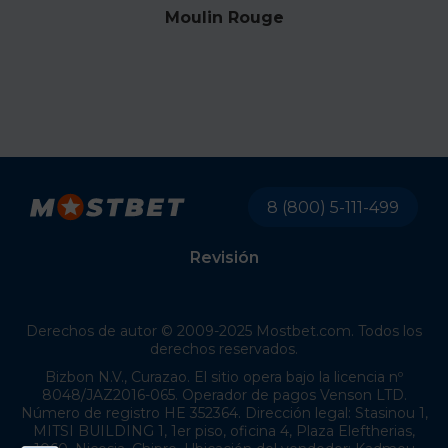
Moulin Rouge
8 (800) 5-111-499
Revisión
Derechos de autor © 2009-2025 Mostbet.com. Todos los
derechos reservados.
Bizbon N.V., Curazao. El sitio opera bajo la licencia nº
8048/JAZ2016-065. Operador de pagos Venson LTD.
Número de registro HE 352364. Dirección legal: Stasinou 1,
MITSI BUILDING 1, 1er piso, oficina 4, Plaza Eleftherias,