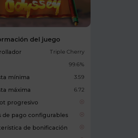
ormación del juego
rollador
Triple Cherry
99.6%
ta mínima
3.59
ta máxima
6.72
ot progresivo
s de pago configurables
erística de bonificación