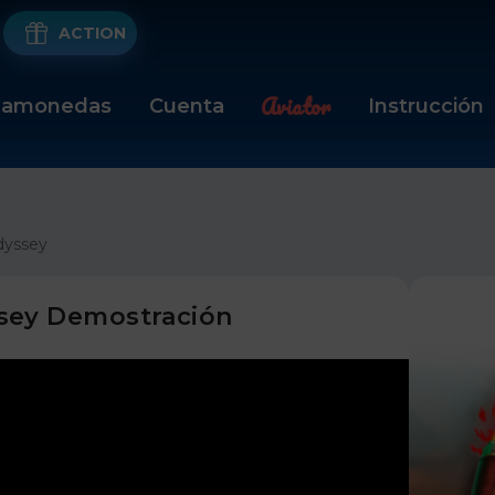
ACTION
Mostbet
Aviator
gamonedas
Cuenta
Instrucción
u
Tragamonedas
k
Cuenta
Aviator
k
t
Instrucción
yssey
l
Espejo
android
n
sey Demostración
iOS
r
PC
o
Primo
u
r