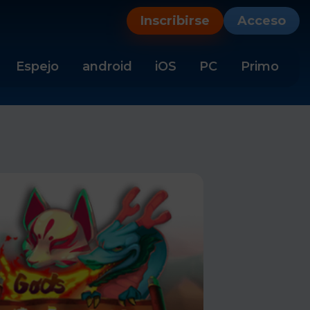
Inscribirse
Acceso
Espejo
android
iOS
PC
Primo