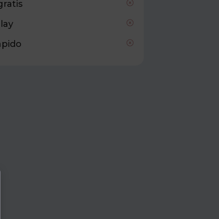
gratis
lay
ápido