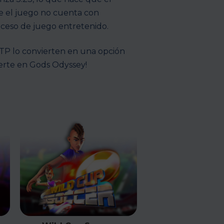
e el juego no cuenta con
roceso de juego entretenido.
RTP lo convierten en una opción
uerte en Gods Odyssey!