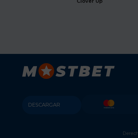
Clover Up
DESCARGAR
Derech