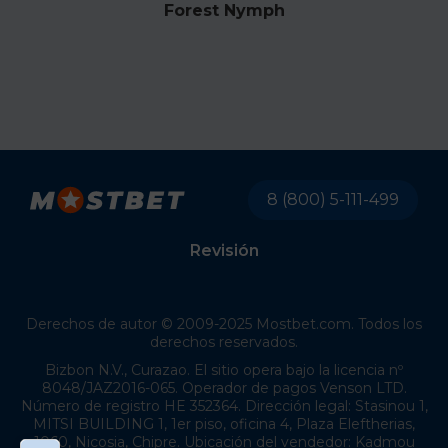
Forest Nymph
8 (800) 5-111-499
Revisión
Derechos de autor © 2009-2025 Mostbet.com. Todos los
derechos reservados.
Bizbon N.V., Curazao. El sitio opera bajo la licencia nº
8048/JAZ2016-065. Operador de pagos Venson LTD.
Número de registro HE 352364. Dirección legal: Stasinou 1,
MITSI BUILDING 1, 1er piso, oficina 4, Plaza Eleftherias,
1060, Nicosia, Chipre. Ubicación del vendedor: Kadmou