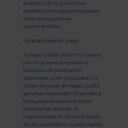
alcanza 2.08, lo que lo hace
accesible tanto para principiantes
como para jugadores
experimentados.
Características del juego
Aunque Golden Acorn no cuenta
con un jackpot progresivo ni
funciones de bonificación
adicionales, como giros gratis o la
opción de juego de riesgo, su alta
ganancia máxima de 1.19 permite a
los jugadores esperar premios
interesantes. Además, el
tragamonedas no ofrece la opción
de giro automático ni juego rápido,