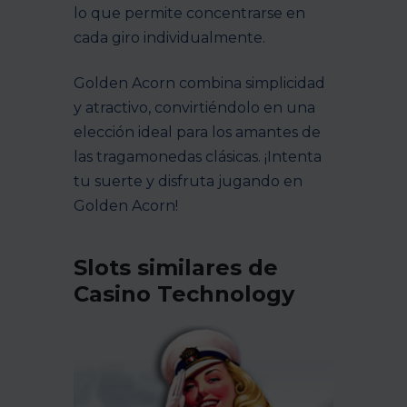
lo que permite concentrarse en
cada giro individualmente.
Golden Acorn combina simplicidad
y atractivo, convirtiéndolo en una
elección ideal para los amantes de
las tragamonedas clásicas. ¡Intenta
tu suerte y disfruta jugando en
Golden Acorn!
Slots similares de
Casino Technology