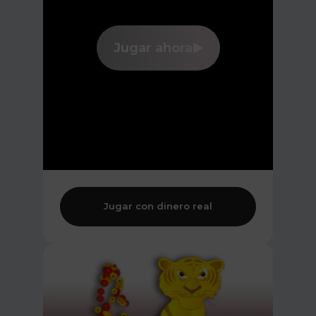
Jugar ahora
Jugar con dinero real