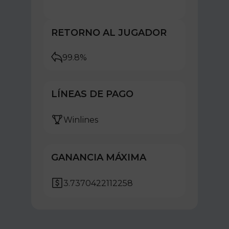
RETORNO AL JUGADOR
99.8%
LÍNEAS DE PAGO
Winlines
GANANCIA MÁXIMA
3.7370422112258