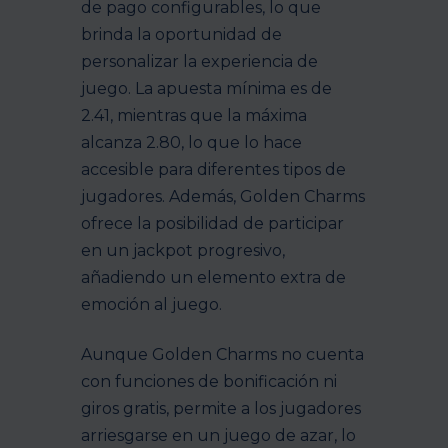
de pago configurables, lo que
brinda la oportunidad de
personalizar la experiencia de
juego. La apuesta mínima es de
2.41, mientras que la máxima
alcanza 2.80, lo que lo hace
accesible para diferentes tipos de
jugadores. Además, Golden Charms
ofrece la posibilidad de participar
en un jackpot progresivo,
añadiendo un elemento extra de
emoción al juego.
Aunque Golden Charms no cuenta
con funciones de bonificación ni
giros gratis, permite a los jugadores
arriesgarse en un juego de azar, lo