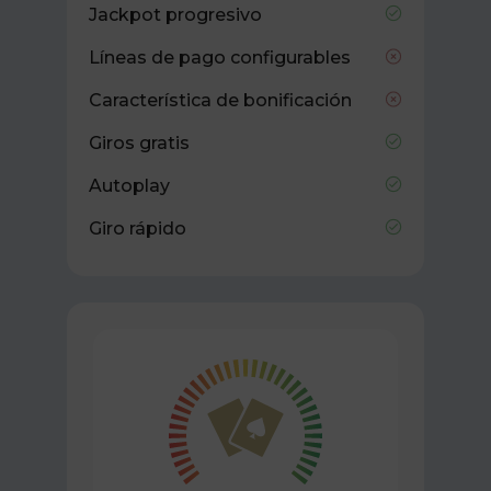
Jackpot progresivo
Líneas de pago configurables
Característica de bonificación
Giros gratis
Autoplay
Giro rápido