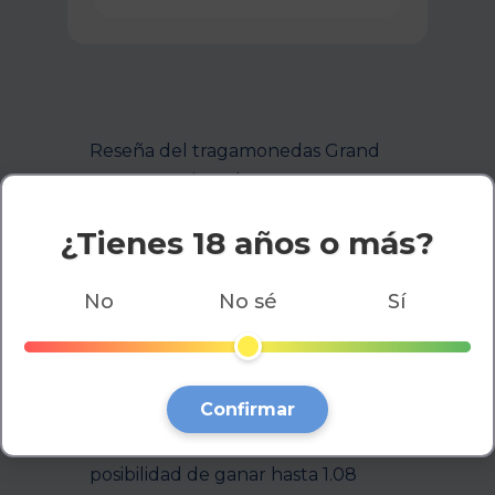
Reseña del tragamonedas Grand
Express Action Class
¿Tienes 18 años o más?
El tragamonedas Grand Express
Action Class, desarrollado por Ruby
Play, ofrece a los jugadores una
No
No sé
Sí
emocionante experiencia en el
mundo del juego. Desde su
lanzamiento en abril de 2021, este
Confirmar
slot ha ganado popularidad gracias
a su alto RTP del 98.42% y la
posibilidad de ganar hasta 1.08