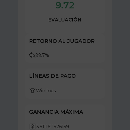
9.72
EVALUACIÓN
RETORNO AL JUGADOR
99.7%
LÍNEAS DE PAGO
Winlines
GANANCIA MÁXIMA
3.5111611526159