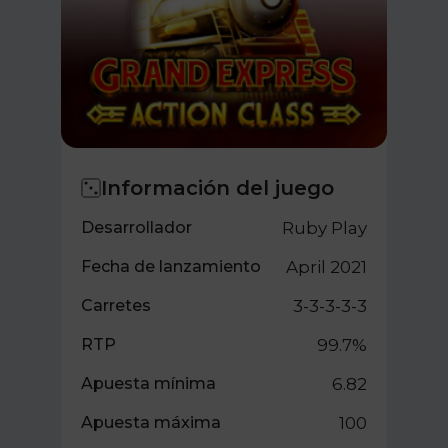
Información del juego
Desarrollador
Ruby Play
Fecha de lanzamiento
April 2021
Carretes
3-3-3-3-3
RTP
99.7%
Apuesta mínima
6.82
Apuesta máxima
100