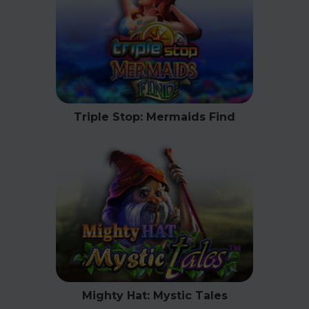
Triple Stop: Mermaids Find
Mighty Hat: Mystic Tales