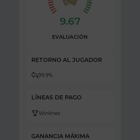
9.67
EVALUACIÓN
RETORNO AL JUGADOR
99.9%
LÍNEAS DE PAGO
Winlines
GANANCIA MÁXIMA