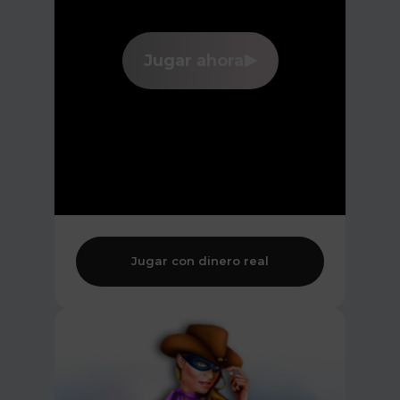
Jugar ahora
Jugar con dinero real