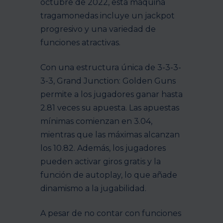
octubre de 2022, esta máquina
tragamonedas incluye un jackpot
progresivo y una variedad de
funciones atractivas.
Con una estructura única de 3-3-3-
3-3, Grand Junction: Golden Guns
permite a los jugadores ganar hasta
2.81 veces su apuesta. Las apuestas
mínimas comienzan en 3.04,
mientras que las máximas alcanzan
los 10.82. Además, los jugadores
pueden activar giros gratis y la
función de autoplay, lo que añade
dinamismo a la jugabilidad.
A pesar de no contar con funciones