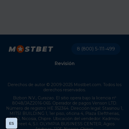
8 (800) 5-111-499
Revisión
Derechos de autor © 2009-2025 Mostbet.com. Todos los
derechos reservados.
Bizbon N.V., Curazao. El sitio opera bajo la licencia nº
8048/JAZ2016-065. Operador de pagos Venson LTD.
Número de registro HE 352364. Dirección legal: Stasinou 1,
MITSI BUILDING 1, 1er piso, oficina 4, Plaza Eleftherias,
1060, Nicosia, Chipre. Ubicación del vendedor: Kadmou
ES
Street 4, S.I. OLYMPIA BUSINESS CENTER, Agios
Andreas, 1105, Nicosia, Chipre.