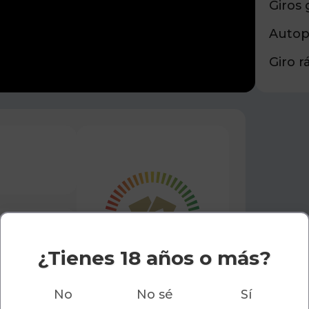
Giros 
Autop
Giro r
¿Tienes 18 años o más?
9.72
No
No sé
Sí
EVALUACIÓN