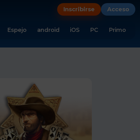
Inscribirse
Acceso
Espejo
android
iOS
PC
Primo