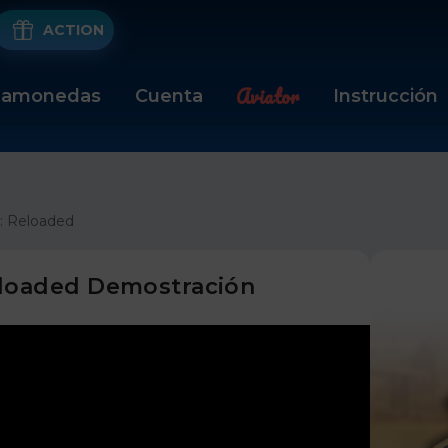
ACTION
Mostbet
Aviator
gamonedas
Cuenta
Instrucción
Tragamonedas
Cuenta
Aviator
Instrucción
: Reloaded
Espejo
android
eloaded Demostración
iOS
PC
Primo