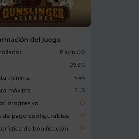
ormación del juego
rollador
Play'n GO
99.3%
ta mínima
5.46
ta máxima
5.45
ot progresivo
s de pago configurables
erística de bonificación