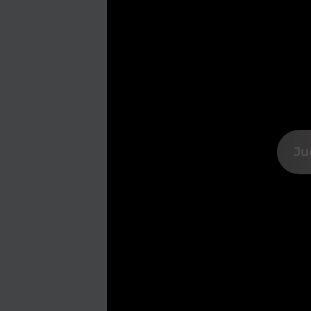
cs
tr
Ju