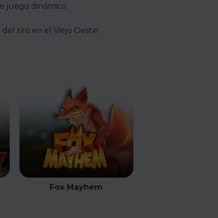
de juego dinámico.
el tiro en el Viejo Oeste!
Fox Mayhem