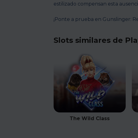
estilizado compensan esta ausenci
¡Ponte a prueba en Gunslinger: Re
Slots similares de Pl
The Wild Class