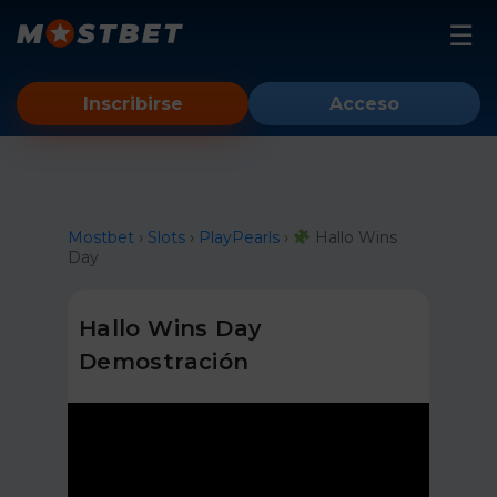
Mostbet
Inscribirse
Acceso
Tragamonedas
Cuenta
Aviator
Instrucción
Mostbet
›
Slots
›
PlayPearls
›
Hallo Wins
Day
Espejo
android
Hallo Wins Day
iOS
Demostración
PC
Primo