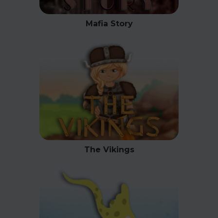
Mafia Story
The Vikings