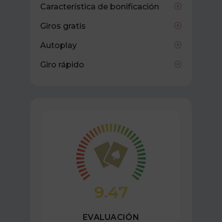
Característica de bonificación
Giros gratis
Autoplay
Giro rápido
9.47
EVALUACIÓN