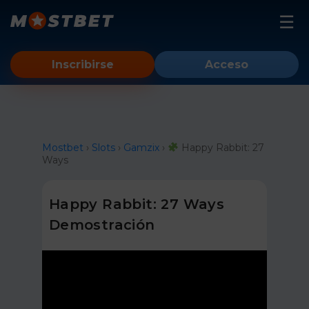
Mostbet
Inscribirse
Acceso
Tragamonedas
Cuenta
Aviator
Instrucción
Mostbet
›
Slots
›
Gamzix
›
Happy Rabbit: 27
Ways
Espejo
android
Happy Rabbit: 27 Ways
iOS
Demostración
PC
Primo