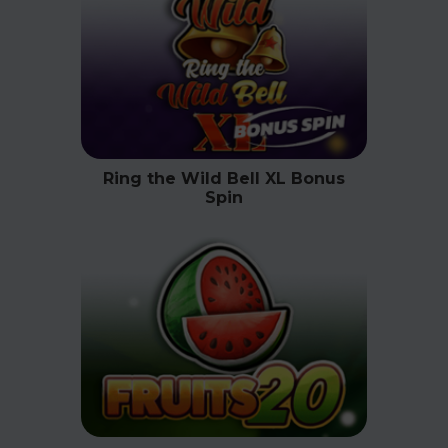
Ring the Wild Bell XL Bonus
Spin