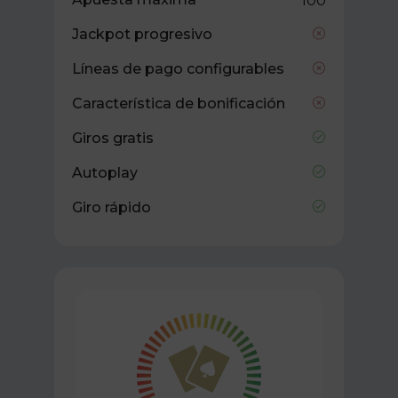
100
Jackpot progresivo
Líneas de pago configurables
Característica de bonificación
Giros gratis
Autoplay
Giro rápido