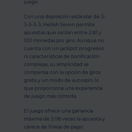
juego.
Con una disposición estándar de 3-
3-3-3-3, Hellish Seven permite
apuestas que oscilan entre 2.81 y
100 monedas por giro. Aunque no
cuenta con un jackpot progresivo
ni características de bonificación
complejas, su simplicidad se
compensa con la opción de giros
gratis y un modo de autospin, lo
que proporciona una experiencia
de juego más cómoda.
El juego ofrece una ganancia
máxima de 3.08 veces la apuesta y
carece de líneas de pago