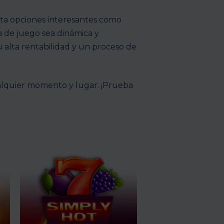
nta opciones interesantes como
ia de juego sea dinámica y
 alta rentabilidad y un proceso de
cualquier momento y lugar. ¡Prueba