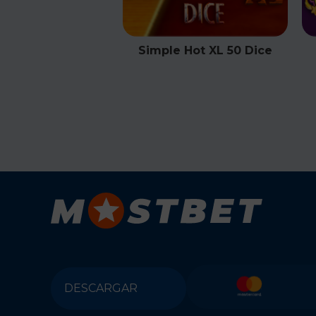
Simple Hot XL 50 Dice
DESCARGAR