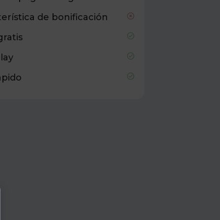
erística de bonificación
gratis
lay
ápido