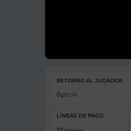
RETORNO AL JUGADOR
99.0%
LÍNEAS DE PAGO
Winlines