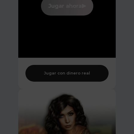
Jugar ahora
Jugar con dinero real