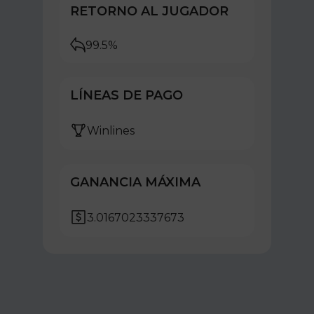
RETORNO AL JUGADOR
99.5%
LÍNEAS DE PAGO
Winlines
GANANCIA MÁXIMA
3.0167023337673