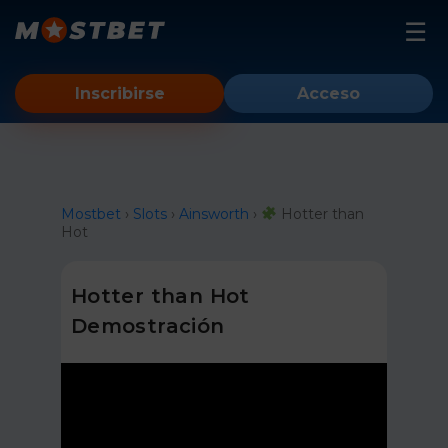
Mostbet
Inscribirse
Acceso
Tragamonedas
Cuenta
Aviator
Instrucción
Mostbet
›
Slots
›
Ainsworth
›
Hotter than
Hot
Espejo
android
Hotter than Hot
iOS
Demostración
PC
Primo