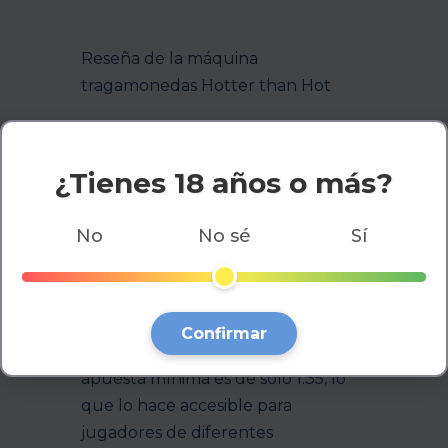
Reseña de la máquina
tragamonedas Hotter than Hot
La máquina tragamonedas Hotter
than Hot, desarrollada por
¿Tienes 18 años o más?
Ainsworth, ofrece a los jugadores
una experiencia emocionante en el
No
No sé
Sí
mundo del juego. Con un RTP
(retorno al jugador) del 96.32%,
este tragamonedas promete
ganancias interesantes y un
Confirmar
proceso de juego cautivador. La
apuesta mínima es de solo 1.35, lo
que lo hace accesible para
jugadores de diferentes