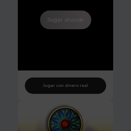
Jugar ahora
Jugar con dinero real