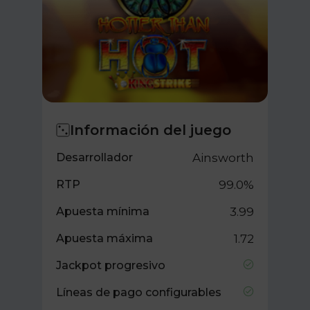
Información del juego
Desarrollador
Ainsworth
RTP
99.0%
Apuesta mínima
3.99
Apuesta máxima
1.72
Jackpot progresivo
Líneas de pago configurables