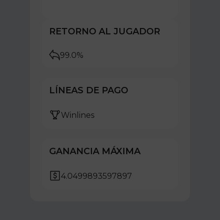
RETORNO AL JUGADOR
99.0%
LÍNEAS DE PAGO
Winlines
GANANCIA MÁXIMA
4.0499893597897