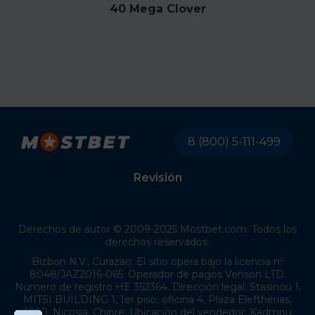
40 Mega Clover
8 (800) 5-111-499
Revisión
Derechos de autor © 2009-2025 Mostbet.com. Todos los
derechos reservados.
Bizbon N.V., Curazao. El sitio opera bajo la licencia nº
8048/JAZ2016-065. Operador de pagos Venson LTD.
Número de registro HE 352364. Dirección legal: Stasinou 1,
MITSI BUILDING 1, 1er piso, oficina 4, Plaza Eleftherias,
1060, Nicosia, Chipre. Ubicación del vendedor: Kadmou