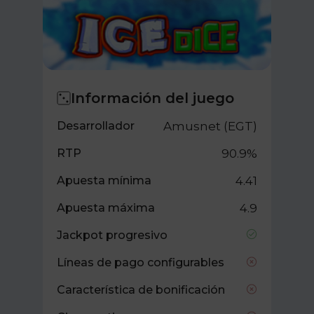
Información del juego
Desarrollador
Amusnet (EGT)
RTP
90.9%
Apuesta mínima
4.41
Apuesta máxima
4.9
Jackpot progresivo
Líneas de pago configurables
Característica de bonificación