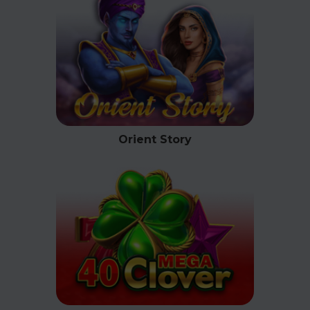
Orient Story