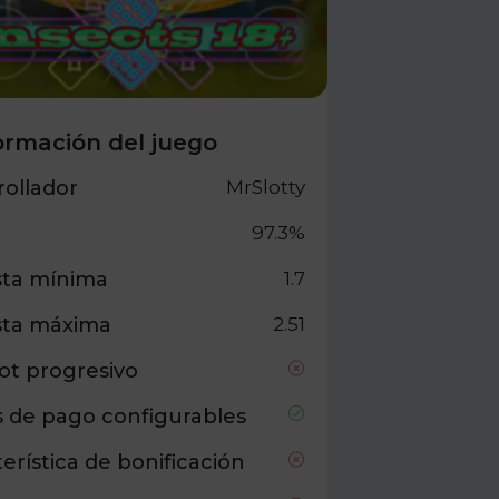
ormación del juego
rollador
MrSlotty
97.3%
ta mínima
1.7
ta máxima
2.51
ot progresivo
s de pago configurables
erística de bonificación