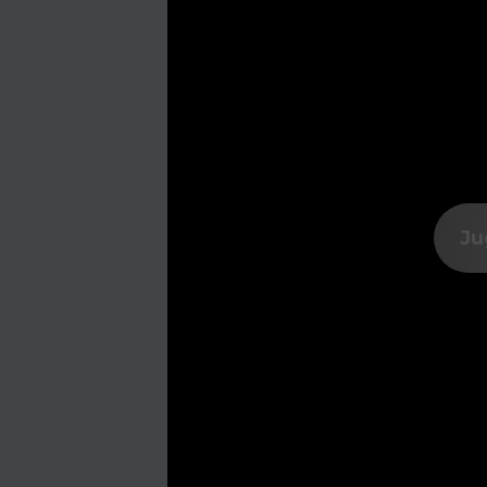
c
t
Ju