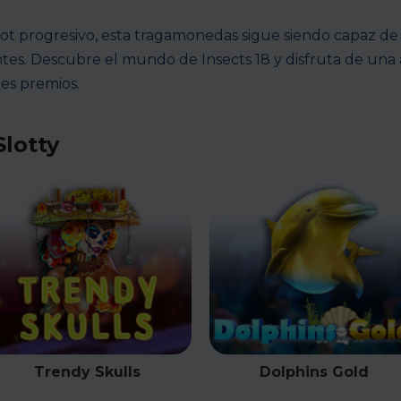
pot progresivo, esta tragamonedas sigue siendo capaz d
tes. Descubre el mundo de Insects 18 y disfruta de una
es premios.
Slotty
Trendy Skulls
Dolphins Gold