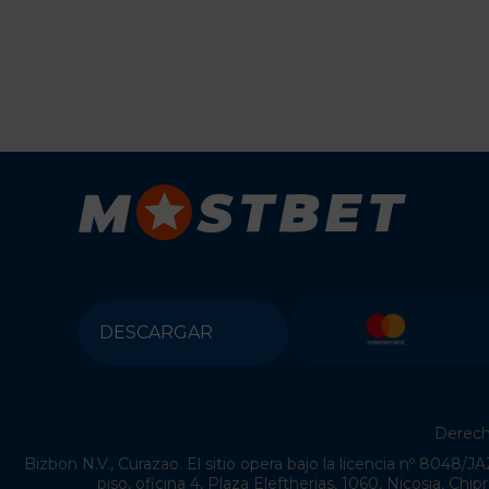
DESCARGAR
Derech
Bizbon N.V., Curazao. El sitio opera bajo la licencia nº 804
piso, oficina 4, Plaza Eleftherias, 1060, Nicosia, 