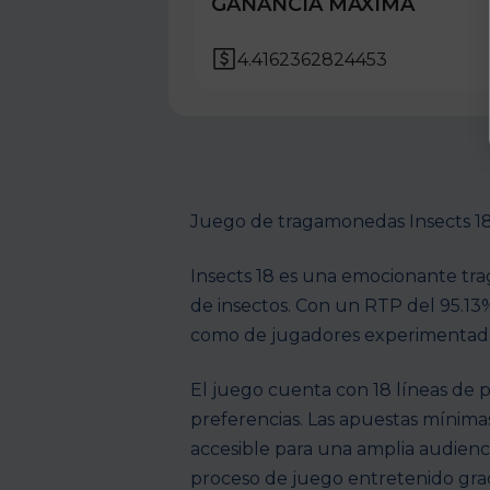
GANANCIA MÁXIMA
4.4162362824453
Juego de tragamonedas Insects 18
Insects 18 es una emocionante tra
de insectos. Con un RTP del 95.13
como de jugadores experimentad
El juego cuenta con 18 líneas de p
preferencias. Las apuestas mínima
accesible para una amplia audienci
proceso de juego entretenido grac