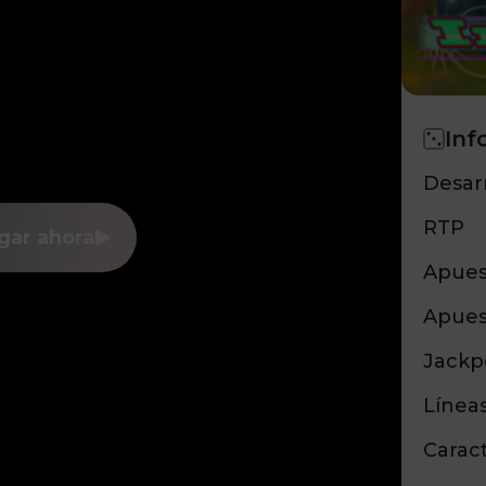
s
r
Inf
Desar
RTP
gar ahora
Apues
Apues
Jackp
Línea
Caract