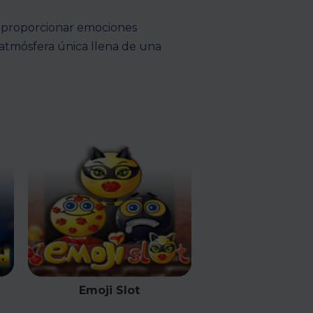
e proporcionar emociones
 atmósfera única llena de una
Emoji Slot