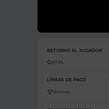
RETORNO AL JUGADOR
97.3%
LÍNEAS DE PAGO
Winlines