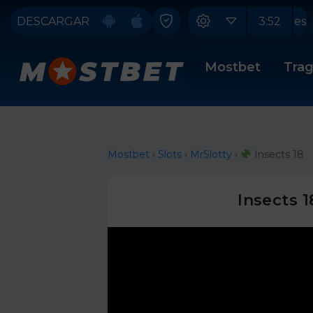
DESCARGAR
3:52
es
Mostbet
Tra
r
u
u
p
Mostbet
›
Slots
›
MrSlotty
›
Insects 18
p
b
Insects 
f
n
h
a