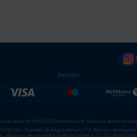
Revisión
os de autor © 2009-2025 Mostbet.com. Todos los derechos rese
8/JAZ2016-065. Operador de pagos Venson LTD. Número de registro 
Chipre. Ubicación del vendedor: Kadmou Street 4, S.I. OLYMPIA BU