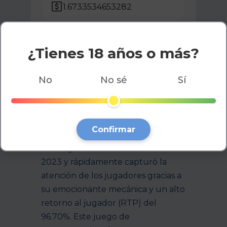
1.6733534653282
¿Tienes 18 años o más?
No
No sé
Sí
Introducción al tragamonedas Iron
County Outlaw
El tragamonedas Iron County
Confirmar
Outlaw, desarrollado por Oros
Gaming, fue lanzado en febrero de
2023 y rápidamente capturó la
atención de los jugadores gracias a
su emocionante mecánica y un alto
retorno al jugador (RTP) del
96.70%. Este juego de