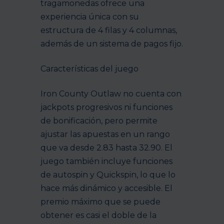
tragamonedas ofrece una
experiencia única con su
estructura de 4 filas y 4 columnas,
además de un sistema de pagos fijo.
Características del juego
Iron County Outlaw no cuenta con
jackpots progresivos ni funciones
de bonificación, pero permite
ajustar las apuestas en un rango
que va desde 2.83 hasta 32.90. El
juego también incluye funciones
de autospin y Quickspin, lo que lo
hace más dinámico y accesible. El
premio máximo que se puede
obtener es casi el doble de la