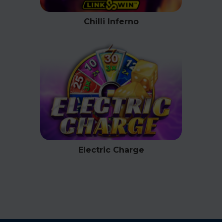
Chilli Inferno
Electric Charge