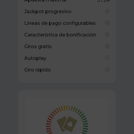
37.24
Jackpot progresivo
Líneas de pago configurables
Característica de bonificación
Giros gratis
Autoplay
Giro rápido