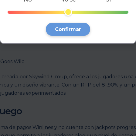
Confirmar
 Goes Wild
 creada por Skywind Group, ofrece a los jugadores una 
ca y un diseño vibrante. Con un RTP del 81.90% y un pr
a jugadores experimentados.
 juego
tema de pagos Winlines y no cuenta con jackpots progresi
, lo que permite a los jugadores elegir un nivel de ries