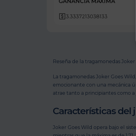
GANANCIA MÁXIMA
3.3337213038133
Reseña de la tragamonedas Joker
La tragamonedas Joker Goes Wild,
emocionante con una mecánica úni
atrae tanto a principiantes como 
Características del
Joker Goes Wild opera bajo el sis
mientras que la máxima es de 1.71