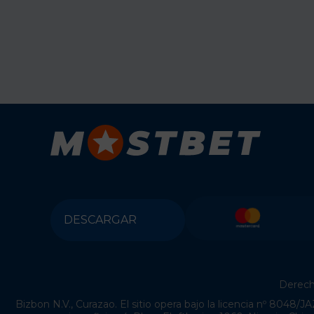
DESCARGAR
Derech
Bizbon N.V., Curazao. El sitio opera bajo la licencia nº 804