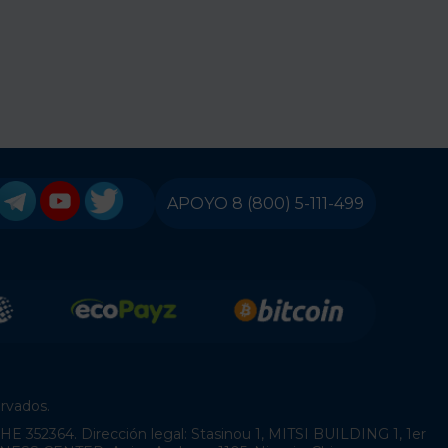
APOYO
8 (800) 5-111-499
rvados.
HE 352364. Dirección legal: Stasinou 1, MITSI BUILDING 1, 1er