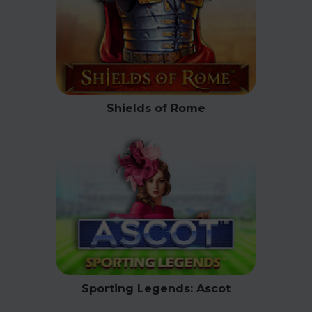
Shields of Rome
Sporting Legends: Ascot