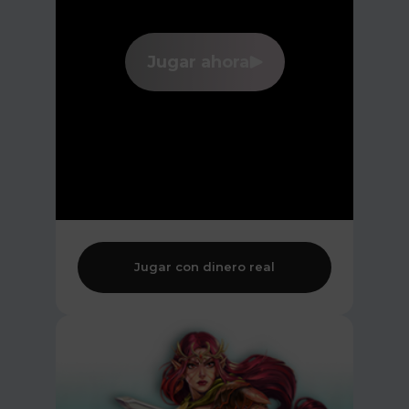
Jugar ahora
Jugar con dinero real