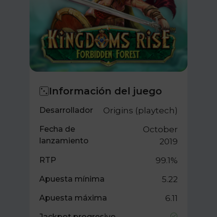
Información del juego
Desarrollador
Origins (playtech)
Fecha de
October
lanzamiento
2019
RTP
99.1%
Apuesta mínima
5.22
Apuesta máxima
6.11
Jackpot progresivo