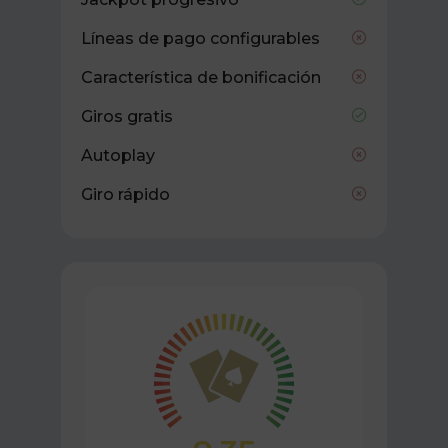
Líneas de pago configurables
Característica de bonificación
Giros gratis
Autoplay
Giro rápido