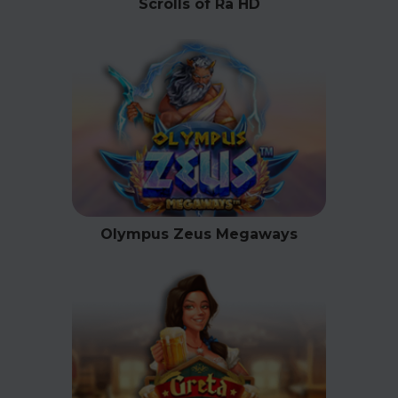
Scrolls of Ra HD
Olympus Zeus Megaways