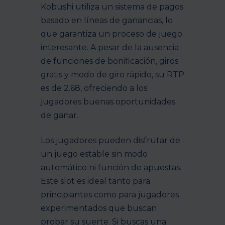
Kobushi utiliza un sistema de pagos
basado en líneas de ganancias, lo
que garantiza un proceso de juego
interesante. A pesar de la ausencia
de funciones de bonificación, giros
gratis y modo de giro rápido, su RTP
es de 2.68, ofreciendo a los
jugadores buenas oportunidades
de ganar.
Los jugadores pueden disfrutar de
un juego estable sin modo
automático ni función de apuestas.
Este slot es ideal tanto para
principiantes como para jugadores
experimentados que buscan
probar su suerte. Si buscas una