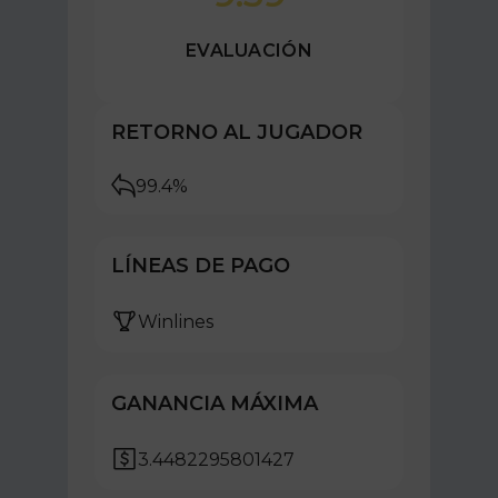
EVALUACIÓN
RETORNO AL JUGADOR
99.4%
LÍNEAS DE PAGO
Winlines
GANANCIA MÁXIMA
3.4482295801427