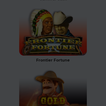
Frontier Fortune