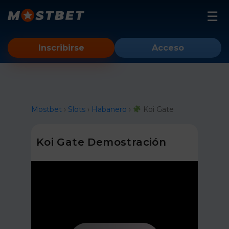
Mostbet
Inscribirse
Acceso
Tragamonedas
Cuenta
Aviator
Instrucción
Mostbet
›
Slots
›
Habanero
›
Koi Gate
Espejo
android
Koi Gate Demostración
iOS
PC
Primo