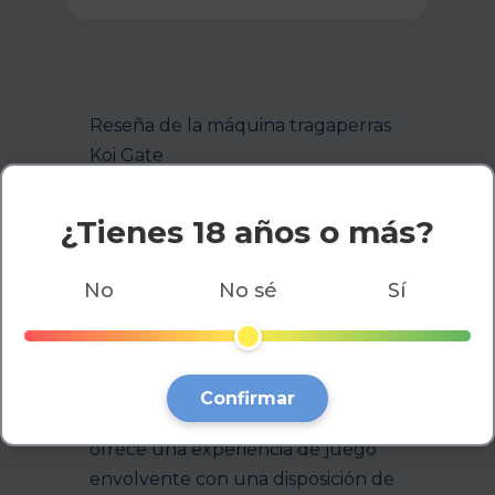
Reseña de la máquina tragaperras
Koi Gate
La máquina tragaperras Koi Gate,
¿Tienes 18 años o más?
desarrollada por Habanero, es un
emocionante slot lanzado en
No
No sé
Sí
febrero de 2017, que sigue
cautivando a los jugadores con su
diseño único y altas posibilidades de
ganar. Con un RTP del 97.96% y un
Confirmar
premio máximo de 2.87, Koi Gate
ofrece una experiencia de juego
envolvente con una disposición de