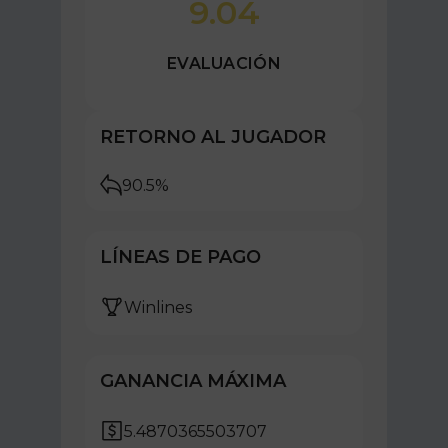
9.04
EVALUACIÓN
RETORNO AL JUGADOR
90.5%
LÍNEAS DE PAGO
Winlines
GANANCIA MÁXIMA
5.4870365503707