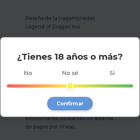
Reseña de la tragamonedas
Legend of Dragon Koi
La tragamonedas Legend of
Dragon Koi, desarrollada por
¿Tienes 18 años o más?
Skywind Group, brinda a los
jugadores una oportunidad única
No
No sé
Sí
de sumergirse en el fascinante
mundo de la mitología oriental.
Con un RTP del 3.45% y una
ganancia máxima de 1.53, este slot
Confirmar
ofrece una experiencia de juego
emocionante utilizando un sistema
de pagos por líneas.