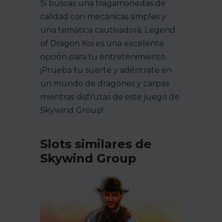
Si buscas una tragamonedas de
calidad con mecánicas simples y
una temática cautivadora, Legend
of Dragon Koi es una excelente
opción para tu entretenimiento.
¡Prueba tu suerte y adéntrate en
un mundo de dragones y carpas
mientras disfrutas de este juego de
Skywind Group!
Slots similares de
Skywind Group