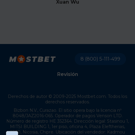
Xuan Wu
8 (800) 5-111-499
Revisión
Derechos de autor © 2009-2025 Mostbet.com. Todos los
derechos reservados.
Bizbon N.V., Curazao. El sitio opera bajo la licencia nº
8048/JAZ2016-065. Operador de pagos Venson LTD.
Número de registro HE 352364. Dirección legal: Stasinou 1,
MITSI BUILDING 1, 1er piso, oficina 4, Plaza Eleftherias,
1060, Nicosia, Chipre. Ubicación del vendedor: Kadmou