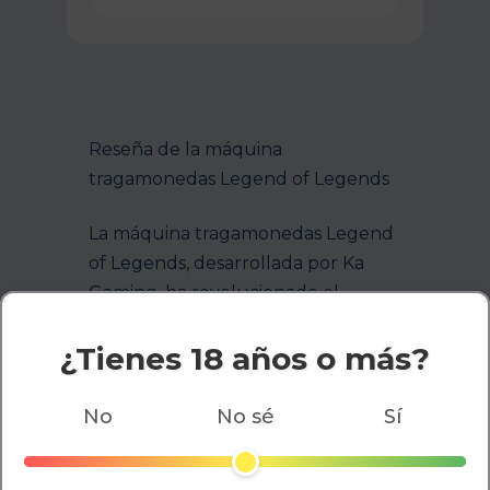
Reseña de la máquina
tragamonedas Legend of Legends
La máquina tragamonedas Legend
of Legends, desarrollada por Ka
Gaming, ha revolucionado el
mundo de los slots en línea desde
¿Tienes 18 años o más?
su lanzamiento en marzo de 2023.
Este juego ofrece a los jugadores
una experiencia única con un RTP
No
No sé
Sí
alto del 97.22%. La posibilidad de
ganar hasta 257.37 veces la apuesta