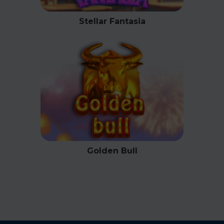
Stellar Fantasia
Golden Bull