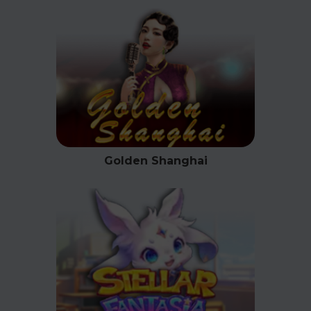
Golden Shanghai