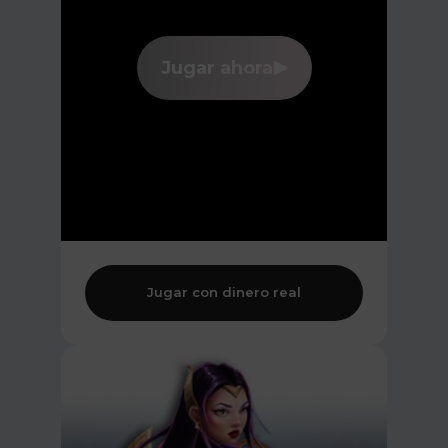
Jugar ahora
Jugar con dinero real