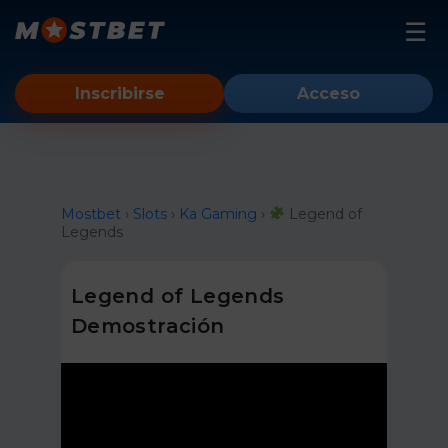
Mostbet
Inscribirse
Acceso
Tragamonedas
Cuenta
Aviator
Instrucción
Mostbet
›
Slots
›
Ka Gaming
›
Legend of
Legends
Espejo
android
Legend of Legends
iOS
Demostración
PC
Primo